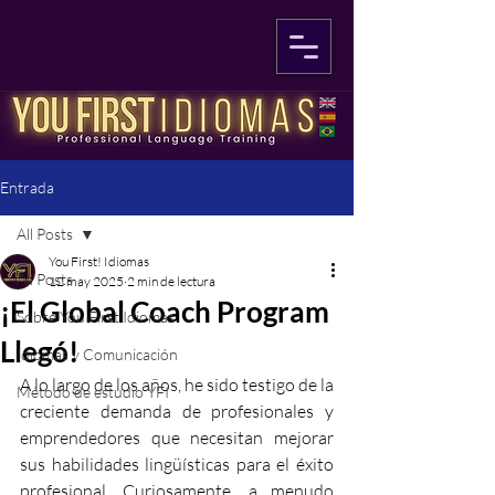
Entrada
All Posts
You First! Idiomas
All Posts
12 may 2025
2 min de lectura
¡El Global Coach Program
Sobre You First Idiomas
Llegó!
Idiomas y Comunicación
A lo largo de los años, he sido testigo de la 
Método de estudio YFI
creciente demanda de profesionales y 
emprendedores que necesitan mejorar 
sus habilidades lingüísticas para el éxito 
profesional. Curiosamente, a menudo 