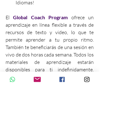
Idiomas!
El 
Global Coach Program 
ofrece un 
aprendizaje en línea flexible a través de 
recursos de texto y video, lo que te 
permite aprender a tu propio ritmo. 
También te beneficiarás de una sesión en 
vivo de dos horas cada semana. Todos los 
materiales de aprendizaje estarán 
disponibles para ti indefinidamente. 
Además, te unirás a una comunidad de 
apoyo donde compartiremos ideas y 
consejos para construir un exitoso estilo 
de vida de nómada digital como Global 
Coach de YFI.
Al alcanzar una tasa de finalización del 
curso en línea del 85% o superior, podrás 
recibir una oferta de trabajo para formar 