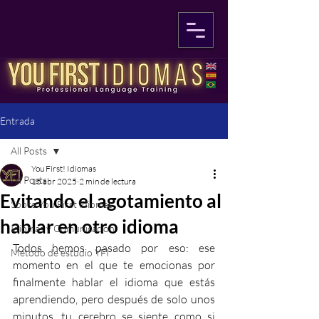
Entrada
All Posts
You First! Idiomas
All Posts
15 abr 2025
2 min de lectura
Evitando el agotamiento al
Sobre You First Idiomas
hablar en otro idioma
Idiomas y Comunicación
Todos hemos pasado por eso: ese 
Método de estudio YFI
momento en el que te emocionas por 
finalmente hablar el idioma que estás 
aprendiendo, pero después de solo unos 
minutos, tu cerebro se siente como si 