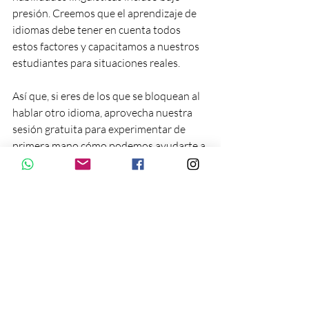
presión. Creemos que el aprendizaje de 
idiomas debe tener en cuenta todos 
estos factores y capacitamos a nuestros 
estudiantes para situaciones reales.
Así que, si eres de los que se bloquean al 
hablar otro idioma, aprovecha nuestra 
sesión gratuita para experimentar de 
primera mano cómo podemos ayudarte a 
superar el agotamiento al hablar un 
idioma diferente. Deja de permitir que el 
agotamiento te impida expresarte con 
confianza. Aprovecha nuestra sesión 
gratuita y descubre de primera mano 
cómo You First Idiomas puede ayudarte 
a desarrollar fluidez sin fatiga mental.
Laura Chasampi