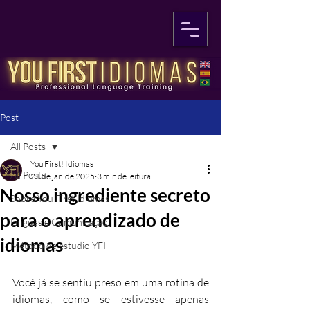
Post
All Posts
You First! Idiomas
All Posts
21 de jan. de 2025
3 min de leitura
Nosso ingrediente secreto
Sobre You First Idiomas
para o aprendizado de
Línguas e Comunicação
idiomas
Método de estudio YFI
Você já se sentiu preso em uma rotina de 
idiomas, como se estivesse apenas 