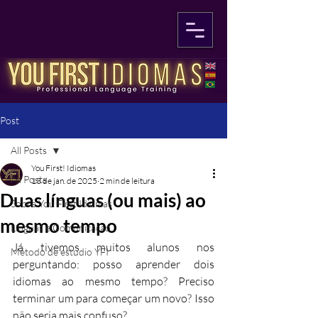
Post
All Posts
You First! Idiomas
All Posts
13 de jan. de 2025
2 min de leitura
Duas línguas (ou mais) ao
Sobre You First Idiomas
mesmo tempo
Línguas e Comunicação
Já tivemos muitos alunos nos 
Método de estudio YFI
perguntando: posso aprender dois 
idiomas ao mesmo tempo? Preciso 
terminar um para começar um novo? Isso 
não seria mais confuso?