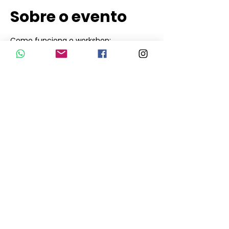
Sobre o evento
Como funciona o workshop:
* Destinado à prática oral, onde nos 
conhecemos e conversamos sobre 
diversos assuntos.
* Foco em atividades de pronúncia e 
fluência.
* A instrutora Laura esclarece as 
dúvidas dos alunos (enviadas após a 
confirmação de presença).
* O calendário de workshops é definido 
por votação e fica registrado para 
quem não puder participar.
* A participação não é obrigatória, mas 
sugerimos que você participe 
ativamente. Lembre-se: para ser 
fluente, você precisa falar!