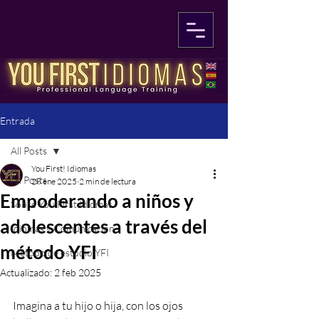
Entrada
All Posts
You First! Idiomas
All Posts
28 ene 2025
2 min de lectura
Empoderando a niños y
Sobre You First Idiomas
adolescentes a través del
Idiomas y Comunicación
método YFI
Método de estudio YFI
Actualizado:
2 feb 2025
Imagina a tu hijo o hija, con los ojos 