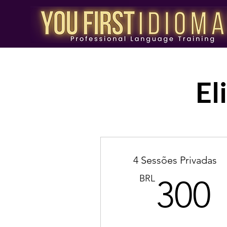
El
4 Sessões Privadas
BRL
300