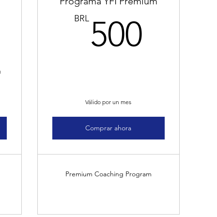
Programa YFI Premium
600BRL
500B
BRL
500
u
Válido por un mes
Comprar ahora
Premium Coaching Program