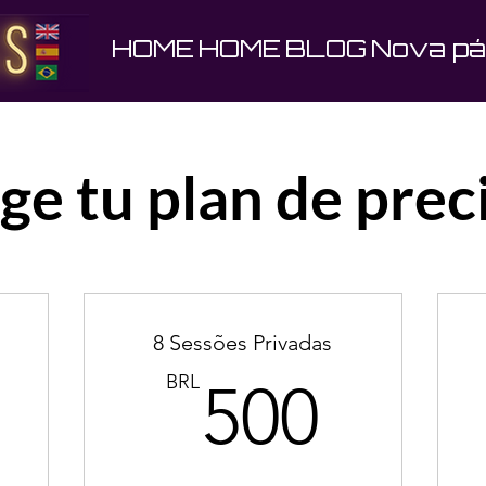
HOME
HOME
BLOG
Nova pá
ige tu plan de prec
8 Sessões Privadas
300BRL
500B
BRL
500