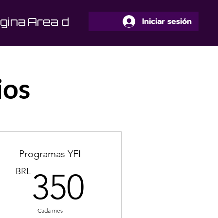
gina
Area de Alumnos
Iniciar sesión
ios
Programas YFI
RL
350BRL
BRL
350
Cada mes