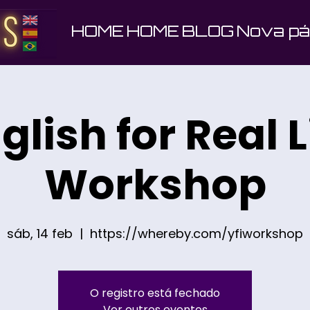
HOME
HOME
BLOG
Nova pá
glish for Real L
Workshop
sáb, 14 feb
  |  
https://whereby.com/yfiworkshop
O registro está fechado
Ver outros eventos