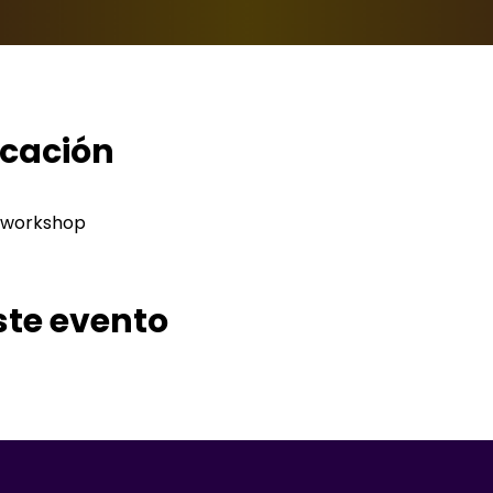
icación
iworkshop
ste evento