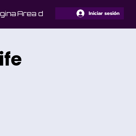
gina
Area de Alumnos
Iniciar sesión
ife