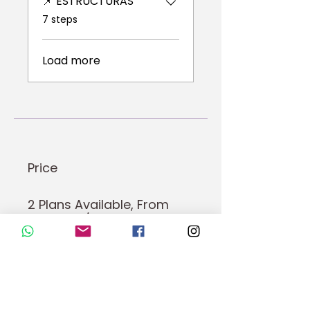
📌 ESTRUCTURAS
.
7 steps
Load more
Price
2 Plans Available, From
R$350.00/month