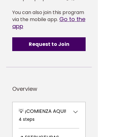
You can also join this program
Go to the
via the mobile app.
app
Request to Join
Overview
💡 ¡COMIENZA AQUI!
.
4 steps